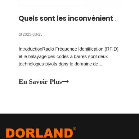
Quels sont les inconvénients du RFID sur le code-barres?
2025-03-25
IntroductionRadio Fréquence Identification (RFID)
et le balayage des codes à barres sont deux
technologies pivots dans le domaine de
l'identification automatique et de la capture des
données. Alors que les deux servent le but
En Savoir Plus
fondamental du suivi et de la gestion des biens,
des actifs et même des personnes, ils opèrent sur
différents principes et de