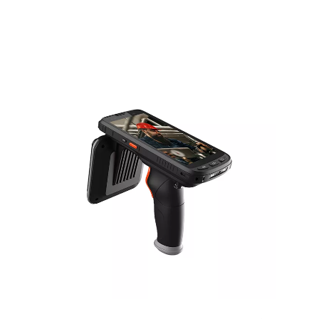
diverses industries. Les scanners de code-barres
RFID sont instrumenta