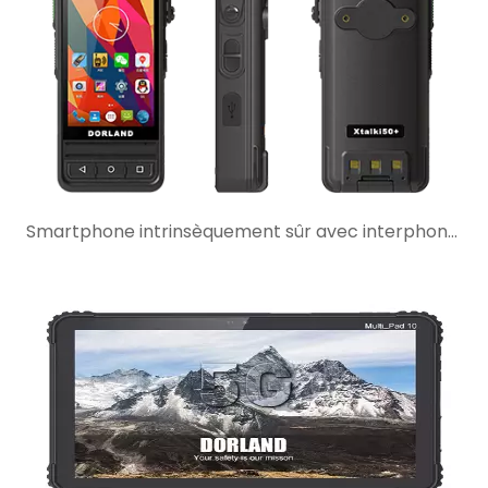
Smartphone intrinsèquement sûr avec interphone talkie-walkie : quand est-ce le meilleur choix ?