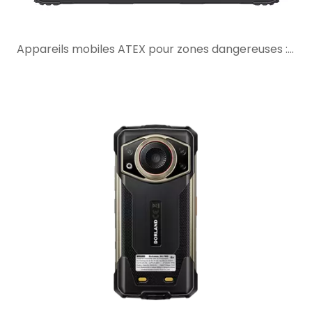
Appareils mobiles ATEX pour zones dangereuses : ce que les acheteurs doivent vérifier avant de sélectionner