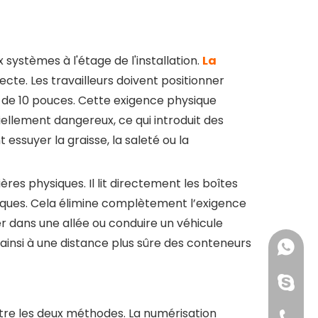
systèmes à l'étage de l'installation.
La
ecte. Les travailleurs doivent positionner
s de 10 pouces. Cette exigence physique
ellement dangereux, ce qui introduit des
t essuyer la graisse, la saleté ou la
ières physiques. Il lit directement les boîtes
lliques. Cela élimine complètement l’exigence
er dans une allée ou conduire un véhicule
ainsi à une distance plus sûre des conteneurs
+861391
+86176
+861391
tre les deux méthodes. La numérisation