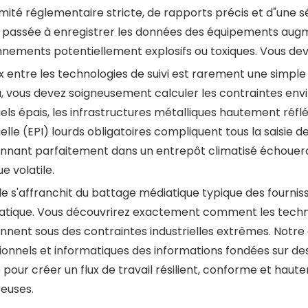
ité réglementaire stricte, de rapports précis et d"une séc
 passée à enregistrer les données des équipements augm
nnements potentiellement explosifs ou toxiques. Vous de
x entre les technologies de suivi est rarement une simple b
, vous devez soigneusement calculer les contraintes envi
iels épais, les infrastructures métalliques hautement réf
uelle (EPI) lourds obligatoires compliquent tous la saisie 
onnant parfaitement dans un entrepôt climatisé échoue
e volatile.
de s'affranchit du battage médiatique typique des fourni
tique. Vous découvrirez exactement comment les tech
nnent sous des contraintes industrielles extrêmes. Notre 
ionnels et informatiques des informations fondées sur d
 pour créer un flux de travail résilient, conforme et hau
euses.