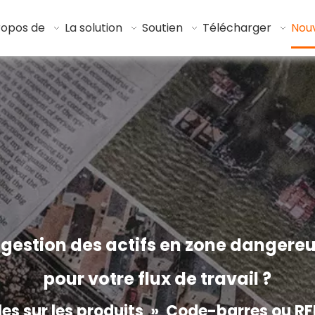
ropos de
La solution
Soutien
Télécharger
Nouv
gestion des actifs en zone dangereuse
pour votre flux de travail ?
es sur les produits
»
Code-barres ou RFI