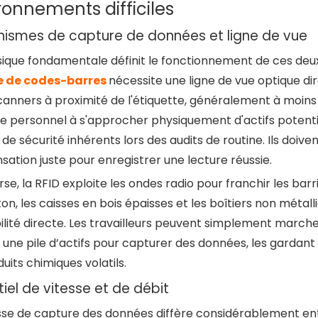
ronnements difficiles
ismes de capture de données et ligne de vue
ique fondamentale définit le fonctionnement de ces deux 
e de codes-barres
nécessite une ligne de vue optique dir
scanners à proximité de l'étiquette, généralement à moin
le personnel à s'approcher physiquement d'actifs potenti
 de sécurité inhérents lors des audits de routine. Ils doiven
ation juste pour enregistrer une lecture réussie.
erse, la RFID exploite les ondes radio pour franchir les barr
on, les caisses en bois épaisses et les boîtiers non méta
bilité directe. Les travailleurs peuvent simplement march
une pile d’actifs pour capturer des données, les gardant 
uits chimiques volatils.
iel de vitesse et de débit
esse de capture des données diffère considérablement en