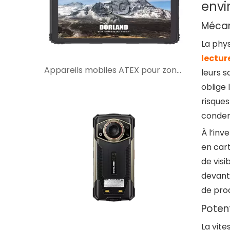
envi
Mécan
La phys
lectur
Appareils mobiles ATEX pour zones dangereuses : ce que les acheteurs doivent vérifier avant de sélectionner
leurs 
oblige 
risques
condens
À l’inv
en cart
de visi
devant 
de prod
Potent
La vit