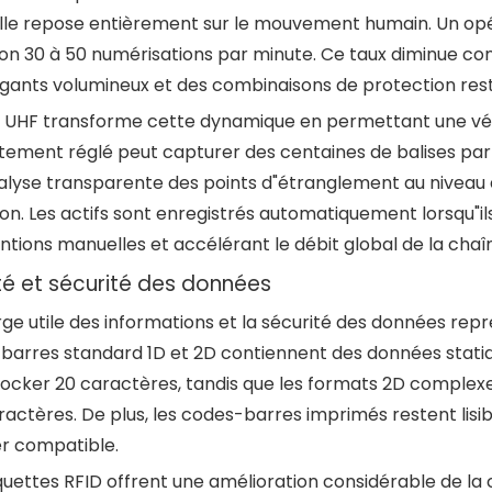
le repose entièrement sur le mouvement humain. Un op
ron 30 à 50 numérisations par minute. Ce taux diminue c
gants volumineux et des combinaisons de protection restr
D UHF transforme cette dynamique en permettant une vér
tement réglé peut capturer des centaines de balises par 
alyse transparente des points d"étranglement au niveau 
ion. Les actifs sont enregistrés automatiquement lorsqu"ils 
ntions manuelles et accélérant le débit global de la cha
té et sécurité des données
ge utile des informations et la sécurité des données rep
barres standard 1D et 2D contiennent des données statiq
tocker 20 caractères, tandis que les formats 2D comple
ractères. De plus, les codes-barres imprimés restent lis
r compatible.
quettes RFID offrent une amélioration considérable de la