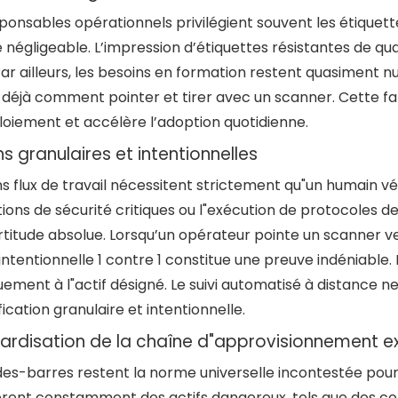
ponsables opérationnels privilégient souvent les étiquet
e négligeable. L’impression d’étiquettes résistantes de qua
. Par ailleurs, les besoins en formation restent quasiment nu
déjà comment pointer et tirer avec un scanner. Cette fam
loiement et accélère l’adoption quotidienne.
s granulaires et intentionnelles
s flux de travail nécessitent strictement qu"un humain vé
ions de sécurité critiques ou l"exécution de protocoles d
rtitude absolue. Lorsqu’un opérateur pointe un scanner v
intentionnelle 1 contre 1 constitue une preuve indéniable. 
ement à l"actif désigné. Le suivi automatisé à distance n
fication granulaire et intentionnelle.
ardisation de la chaîne d"approvisionnement e
es-barres restent la norme universelle incontestée pour l
èrent constamment des actifs dangereux, tels que des co