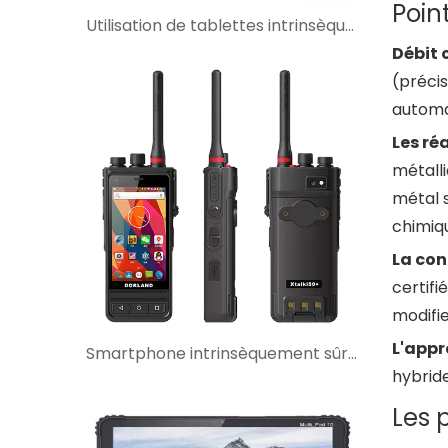
Point
Utilisation de tablettes intrinsèquement sûres pour la surveillance SCADA dans les sites industriels dangereux
Débit 
(précis
automat
Les ré
métalli
métal s
chimiq
La con
certifi
modifi
L'appr
Smartphone intrinsèquement sûr avec interphone talkie-walkie : quand est-ce le meilleur choix ?
hybrid
Les 