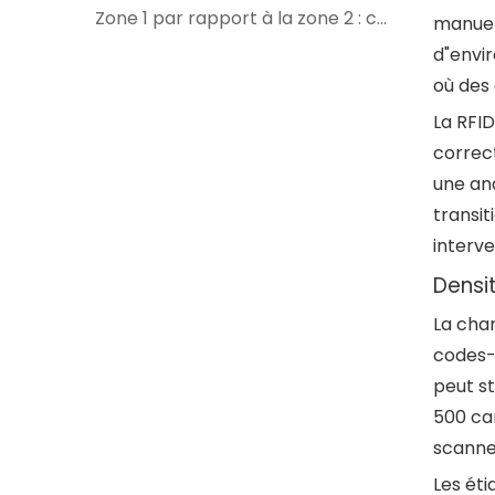
Zone 1 par rapport à la zone 2 : ce que cela signifie lors du choix d'appareils mobiles intrinsèquement sûrs
manuel
d"envi
où des 
La RFI
correc
une an
transit
interve
Densi
La char
codes-
peut s
500 ca
scanne
Les éti