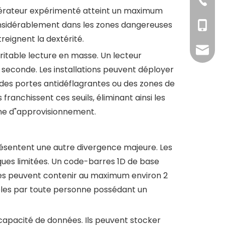
+86176
+86-10
érateur expérimenté atteint un maximum
onsidérablement dans les zones dangereuses
+86-13
eignent la dextérité.
tian@d
itable lecture en masse. Un lecteur
seconde. Les installations peuvent déployer
des portes antidéflagrantes ou des zones de
franchissent ces seuils, éliminant ainsi les
îne d"approvisionnement.
résentent une autre divergence majeure. Les
ues limitées. Un code-barres 1D de base
xes peuvent contenir au maximum environ 2
ibles par toute personne possédant un
 capacité de données. Ils peuvent stocker