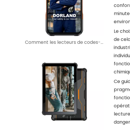
conform
minute
enviro
Le choi
de cela
Comment les lecteurs de codes-barres intrinsèquement sûrs améliorent les flux de travail de maintenance dans les zones dangereuses
industr
individ
foncti
chimiqu
Ce gui
pragma
fonctio
opérat
lecture
danger