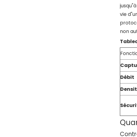
jusqu"
vie d"u
protoc
non au
Table
Foncti
Captu
Débit
Densi
Sécuri
Quan
Contr