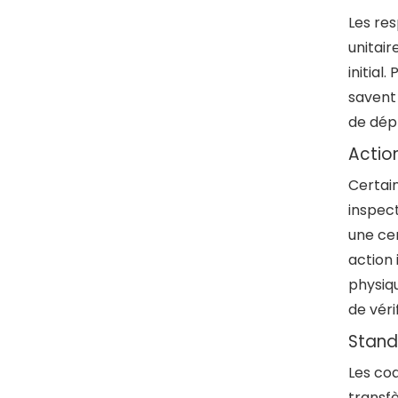
Les res
unitair
initial
savent 
de dép
Action
Certain
inspect
une ce
action 
physiqu
de véri
Stand
Les cod
transf