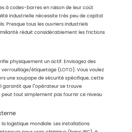
tes à codes-barres en raison de leur coût
lité industrielle nécessite très peu de capital
ls. Presque tous les ouvriers industriels
iliarité réduit considérablement les frictions
rifie physiquement un actif. Envisagez des
e verrouillage/étiquetage (LOTO). Vous voulez
ers une soupape de sécurité spécifique, cette
Il garantit que l"opérateur se trouve
e peut tout simplement pas fournir ce niveau
xterne
a logistique mondiale. Les installations
nteneurs pour vrac chimique (bacs IBC), à