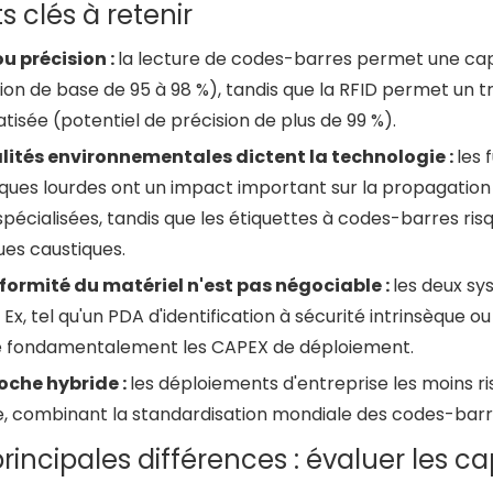
s clés à retenir
ou précision :
la lecture de codes-barres permet une capt
ion de base de 95 à 98 %), tandis que la RFID permet un t
isée (potentiel de précision de plus de 99 %).
alités environnementales dictent la technologie :
les 
ques lourdes ont un impact important sur la propagation 
pécialisées, tandis que les étiquettes à codes-barres ri
ues caustiques.
formité du matériel n'est pas négociable :
les deux sy
é Ex, tel qu'un PDA d'identification à sécurité intrinsèque o
e fondamentalement les CAPEX de déploiement.
oche hybride :
les déploiements d'entreprise les moins ri
e, combinant la standardisation mondiale des codes-barre
principales différences : évaluer les c