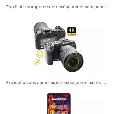
Top 5 des comprimés intrinsèquement sûrs pour l’exploitation minière (Guide 2026)
Explication des caméras intrinsèquement sûres : guide de l'acheteur.