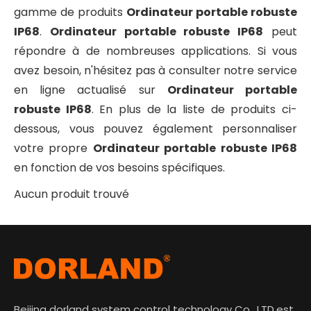
2026-05-11
gamme de produits
Ordinateur portable robuste
Smartphones à imagerie thermique pour zones dangereuses : l'inspection utilise au-delà de la communication
IP68
.
Ordinateur portable robuste IP68
peut
Modernisez la sécurité industrielle avec les smartpho
répondre à de nombreuses applications. Si vous
avez besoin, n'hésitez pas à consulter notre service
en ligne actualisé sur
Ordinateur portable
robuste IP68
. En plus de la liste de produits ci-
dessous, vous pouvez également personnaliser
votre propre
Ordinateur portable robuste IP68
en fonction de vos besoins spécifiques.
Aucun produit trouvé
Beijing dorland system control technology Co., LTD.est