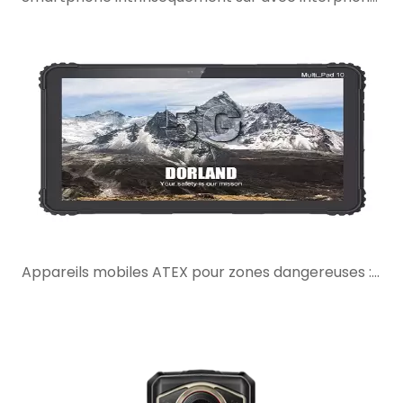
Appareils mobiles ATEX pour zones dangereuses : ce que les acheteurs doivent vérifier avant de sélectionner