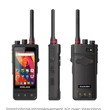
Smartphone intrinsèquement sûr avec interphone talkie-walkie : quand est-ce le meilleur choix ?