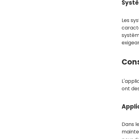
Systè
Les sy
caracté
système
exigea
Cons
L'appli
ont des
Appli
Dans le
mainte