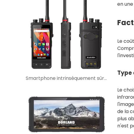
en une 
Fact
Le coût
Compren
l'inves
Type 
Smartphone intrinsèquement sûr avec interphone talkie-walkie : quand est-ce le meilleur choix ?
Le choi
infraro
l'image
de la c
plus ab
n'est p