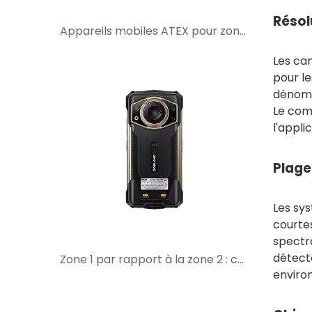
Résol
Appareils mobiles ATEX pour zones dangereuses : ce que les acheteurs doivent vérifier avant de sélectionner
Les cam
pour l
dénomb
Le comp
l'appli
Plage
Les sy
courte
spectr
détecte
Zone 1 par rapport à la zone 2 : ce que cela signifie lors du choix d'appareils mobiles intrinsèquement sûrs
enviro