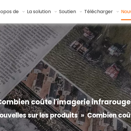
ropos de
La solution
Soutien
Télécharger
Nouv
Combien coûte l'imagerie infrarouge
ouvelles sur les produits
»
Combien coût