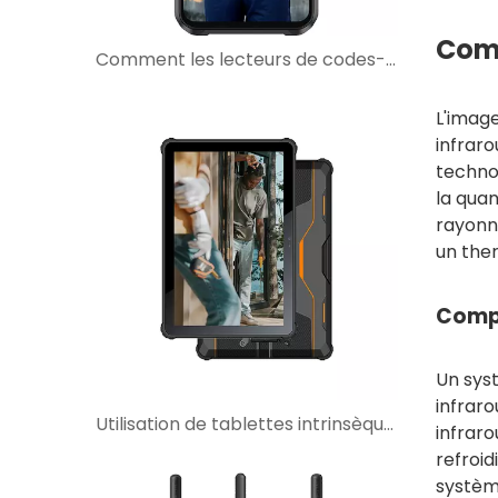
Comp
Comment les lecteurs de codes-barres intrinsèquement sûrs améliorent les flux de travail de maintenance dans les zones dangereuses
L'imag
infrar
technol
la qua
rayonne
un the
Compo
Un sys
infraro
Utilisation de tablettes intrinsèquement sûres pour la surveillance SCADA dans les sites industriels dangereux
infraro
refroid
systèm