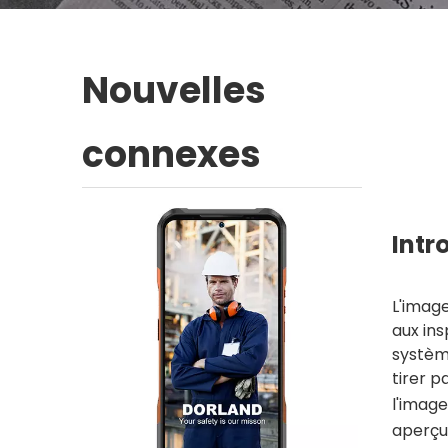
Nouvelles
connexes
Intr
L'image
aux ins
système
tirer p
l'image
aperçu