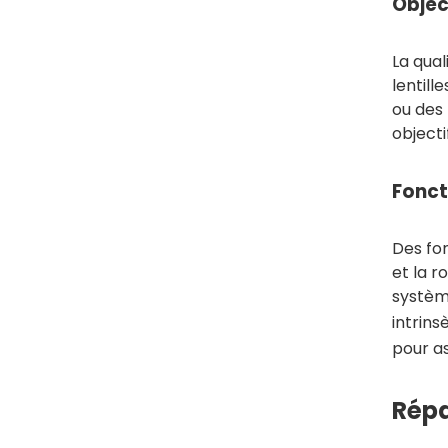
Objec
La qual
lentill
ou des 
object
Fonct
Des fon
et la r
systèm
intrins
pour as
Répa