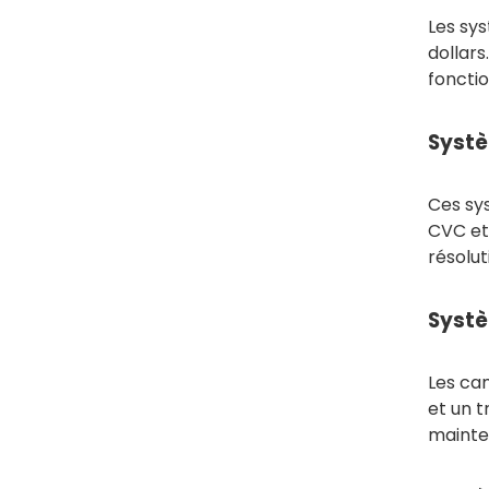
Les sys
dollars
fonctio
Systè
Ces sys
CVC et
résolut
Systè
Les ca
et un t
mainten