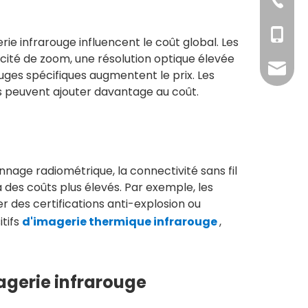
+86176
+86-10
+86-13
erie infrarouge influencent le coût global. Les
pacité de zoom, une résolution optique élevée
tian@d
ges spécifiques augmentent le prix. Les
es peuvent ajouter davantage au coût.
onnage radiométrique, la connectivité sans fil
 des coûts plus élevés. Par exemple, les
des certifications anti-explosion ou
itifs
d'imagerie thermique infrarouge
,
agerie infrarouge